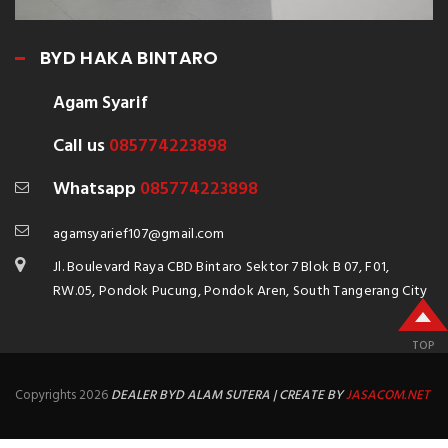
BYD HAKA BINTARO
Agam Syarif
Call us
085774223898
Whatsapp
085774223898
agamsyarief107@gmail.com
Jl. Boulevard Raya CBD Bintaro Sektor 7 Blok B 07, F01,
RW.05, Pondok Pucung, Pondok Aren, South Tangerang City
TOP
Copyrights 2026
DEALER BYD ALAM SUTERA | CREATE BY
JASACOM.NET